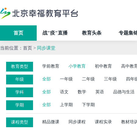
首页
战"疫"直播
教育头条
专题集
当前位置：
首页
>
同步课堂
学前教育
小学教育
初中教育
高中教
教育类型
全部
一年级
二年级
三年级
四年
年级
全部
语文
数学
英语
品德与生活
学科
全部
上学期
下学期
学期
精品微课
同步课程
课程实录
教材培
课程类型