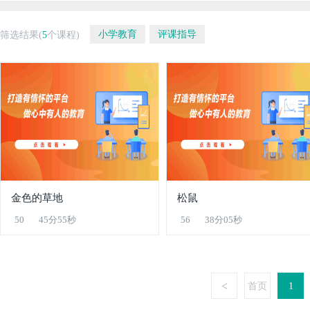
小学教育
评课指导
筛选结果(
5
个课程)
金色的草地
松鼠
50
45分55秒
56
38分05秒
<
首页
1